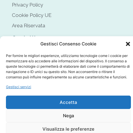
Privacy Policy
Cookie Policy UE
Area Riservata
Contatti
Gestisci Consenso Cookie
Siamo in
Via Università 133
Per fornire le migliori esperienze, utilizziamo tecnologie come i cookie per
Parco Gussone Nord 80055
memorizzare e/o accedere alle informazioni del dispositivo. Il consenso a
queste tecnologie ci permetterà di elaborare dati come il comportamento di
Portici (NA)
navigazione o ID unici su questo sito. Non acconsentire o ritirare il
Email
consenso può influire negativamente su alcune caratteristiche e funzioni.
caisial@unina.it (amministrazione)
Gestisci servizi
infocaisial@unina.it (informazioni)
caisial@pec.unina.it (PEC)
Accetta
Nega
CAISIAL 2024 © Tutti i diritti sono riservati
Visualizza le preferenze